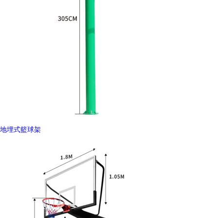
地埋式籃球架