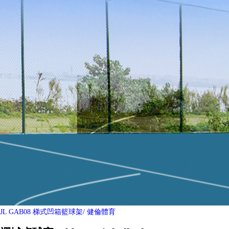
JL GAB08 梯式凹箱籃球架
/ 健倫體育