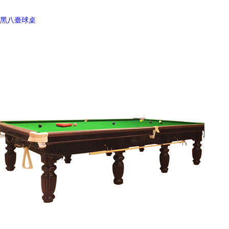
黑八臺球桌