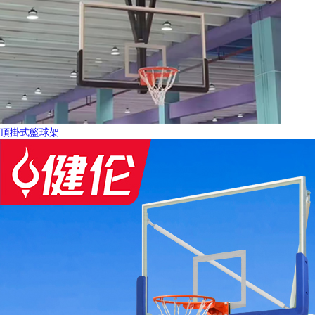
頂掛式籃球架