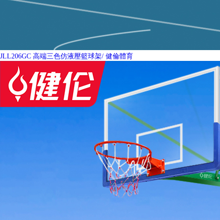
JLL206GC 高端三色仿液壓籃球架
/ 健倫體育