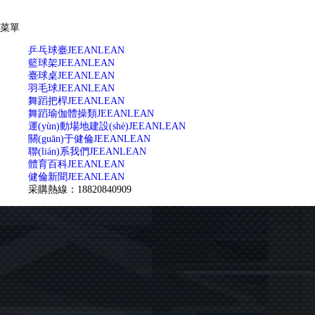
菜單
乒乓球臺
JEEANLEAN
籃球架
JEEANLEAN
臺球桌
JEEANLEAN
羽毛球
JEEANLEAN
舞蹈把桿
JEEANLEAN
舞蹈瑜伽體操類
JEEANLEAN
運(yùn)動場地建設(shè)
JEEANLEAN
關(guān)于健倫
JEEANLEAN
聯(lián)系我們
JEEANLEAN
體育百科
JEEANLEAN
健倫新聞
JEEANLEAN
采購熱線：18820840909