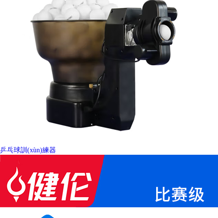
乒乓球訓(xùn)練器