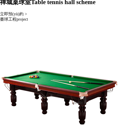
禪城桌球室
Table tennis hall scheme
立即預(yù)約 >
臺球工程
project