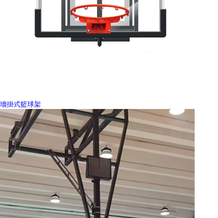
墻掛式籃球架