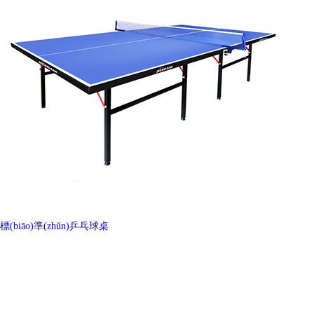
標(biāo)準(zhǔn)乒乓球桌