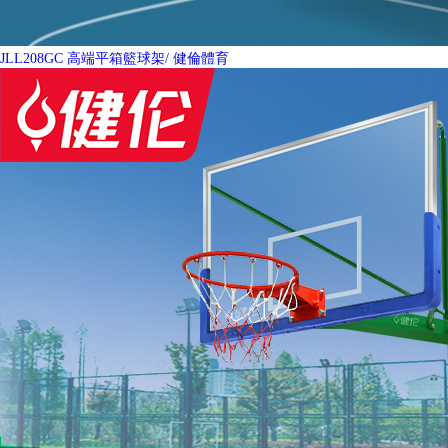
JLL208GC 高端平箱籃球架
/ 健倫體育