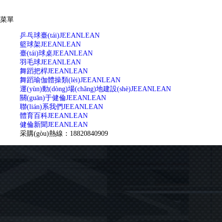
菜單
乒乓球臺(tái)
JEEANLEAN
籃球架
JEEANLEAN
臺(tái)球桌
JEEANLEAN
羽毛球
JEEANLEAN
舞蹈把桿
JEEANLEAN
舞蹈瑜伽體操類(lèi)
JEEANLEAN
運(yùn)動(dòng)場(chǎng)地建設(shè)
JEEANLEAN
關(guān)于健倫
JEEANLEAN
聯(lián)系我們
JEEANLEAN
體育百科
JEEANLEAN
健倫新聞
JEEANLEAN
采購(gòu)熱線：18820840909