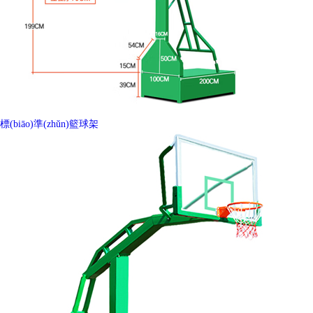
標(biāo)準(zhǔn)籃球架