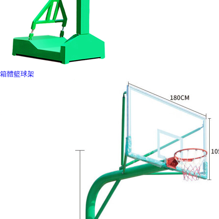
箱體籃球架