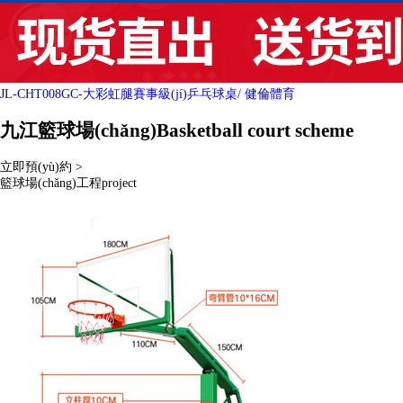
JL-CHT008GC-大彩虹腿賽事級(jí)乒乓球桌
/ 健倫體育
九江籃球場(chǎng)
Basketball court scheme
立即預(yù)約 >
籃球場(chǎng)工程
project