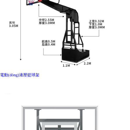
電動(dòng)液壓籃球架