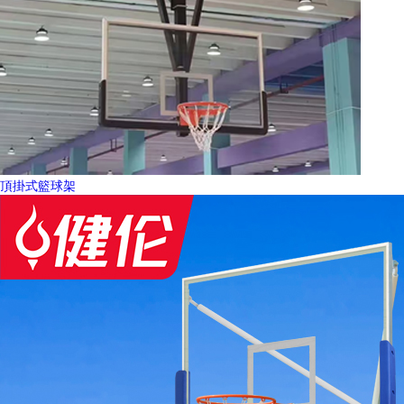
頂掛式籃球架