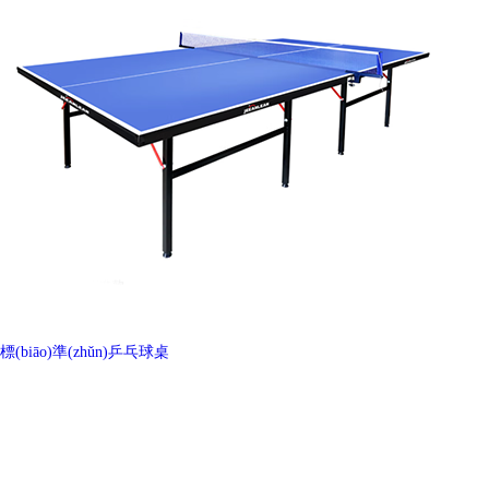
標(biāo)準(zhǔn)乒乓球桌