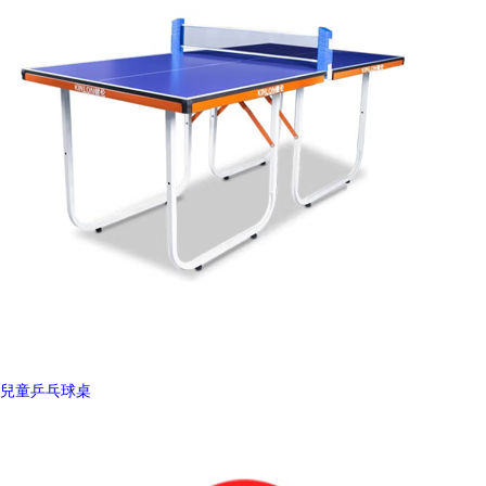
兒童乒乓球桌