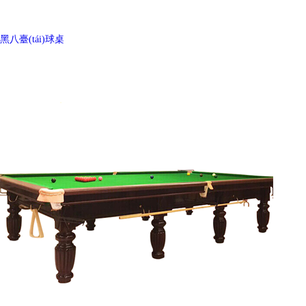
黑八臺(tái)球桌