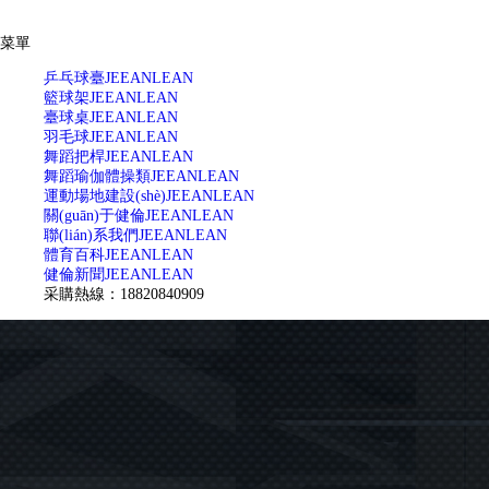
菜單
乒乓球臺
JEEANLEAN
籃球架
JEEANLEAN
臺球桌
JEEANLEAN
羽毛球
JEEANLEAN
舞蹈把桿
JEEANLEAN
舞蹈瑜伽體操類
JEEANLEAN
運動場地建設(shè)
JEEANLEAN
關(guān)于健倫
JEEANLEAN
聯(lián)系我們
JEEANLEAN
體育百科
JEEANLEAN
健倫新聞
JEEANLEAN
采購熱線：18820840909