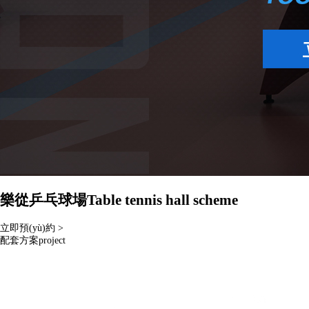
樂從乒乓球場
Table tennis hall scheme
立即預(yù)約 >
配套方案
project