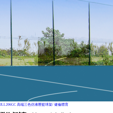
JLL206GC 高端三色仿液壓籃球架
/ 健倫體育