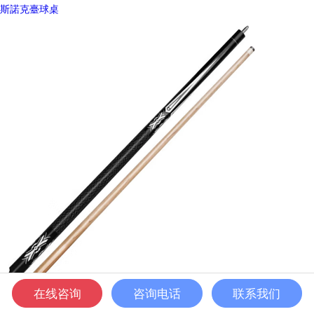
斯諾克臺球桌
在线咨询
咨询电话
联系我们
臺球桿