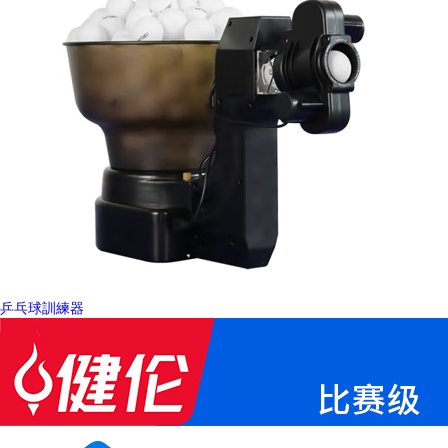
乒乓球訓練器