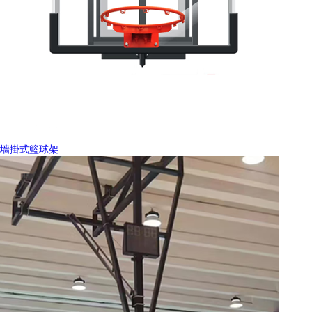
墻掛式籃球架