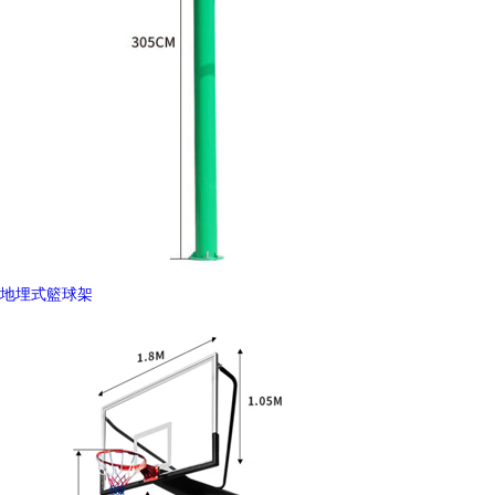
地埋式籃球架