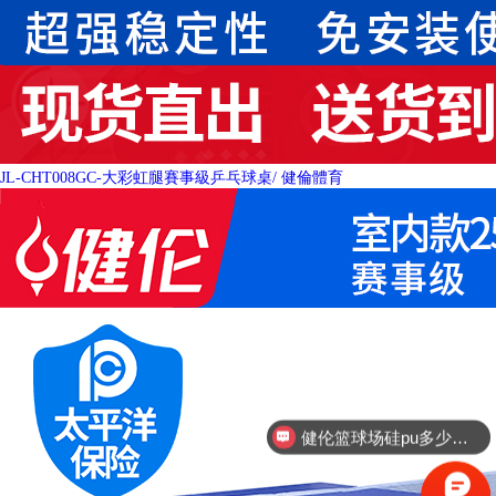
JL-CHT008GC-大彩虹腿賽事級乒乓球桌
/ 健倫體育
健伦硅pu厂家联系方式